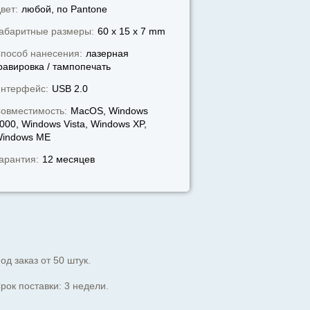
вет:
любой, по Pantone
абаритные размеры:
60 x 15 x 7 mm
пособ нанесения:
лазерная
равировка / тампопечать
нтерфейс:
USB 2.0
овместимость:
MacOS, Windows
000, Windows Vista, Windows XP,
indows МЕ
арантия:
12 месяцев
од заказ от 50 штук.
рок поставки: 3 недели.