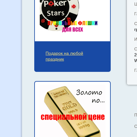
Ц
Г
С
г
И
С
Подарок на любой
2
праздник
W
Г
П
С