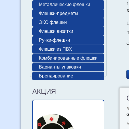
1
Металлические флешки
3
Флешки-предметы
ЭКО флешки
Флешки визитки
П
Ручки-флешки
С
Флешки из ПВХ
Комбинированные флешки
Варианты упаковки
Брендирование
АКЦИЯ
В
М