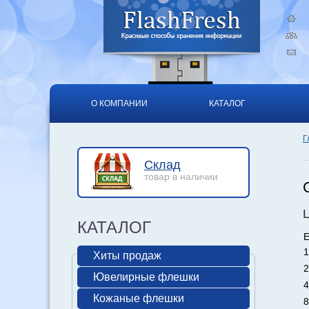
О КОМПАНИИ
КАТАЛОГ
Г
Склад
товар в наличии
КАТАЛОГ
Е
1
Хиты продаж
2
Ювелирные флешки
4
Кожаные флешки
8