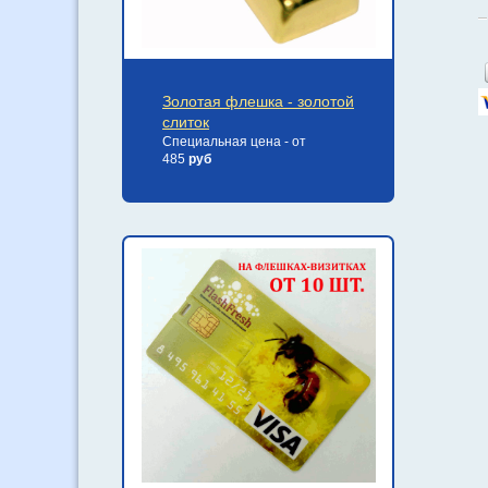
Золотая флешка - золотой
слиток
Специальная цена - от
485
руб