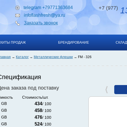
telegram +79771363684
+7 (977)
13
infoflashfresh@ya.ru
Заказать звонок
ХИТЫ ПРОДАЖ
БРЕНДИРОВАНИЕ
СКЛАД
лавная
Каталог
Металлические флешки
FM - 326
Спецификация
Цена заказа под поставку
мкость
Стоимость/шт.
 GB
434
/ 100
 GB
458
/ 100
 GB
476
/ 100
 GB
524
/ 100