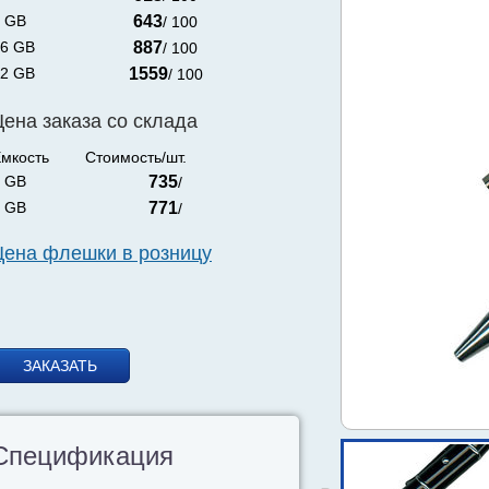
 GB
643
/ 100
6 GB
887
/ 100
2 GB
1559
/ 100
Цена заказа со склада
мкость
Стоимость/шт.
 GB
735
/
 GB
771
/
Цена флешки в розницу
ЗАКАЗАТЬ
Спецификация