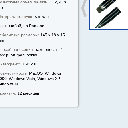
озможный объем памяти:
1, 2, 4, 8
Gb
атериал корпуса:
металл
вет:
любой, по Pantone
абаритные размеры:
145 x 18 x 15
mm
пособ нанесения:
тампопечать /
азерная гравировка
нтерфейс:
USB 2.0
овместимость:
MacOS, Windows
000, Windows Vista, Windows XP,
indows МЕ
арантия:
12 месяцев