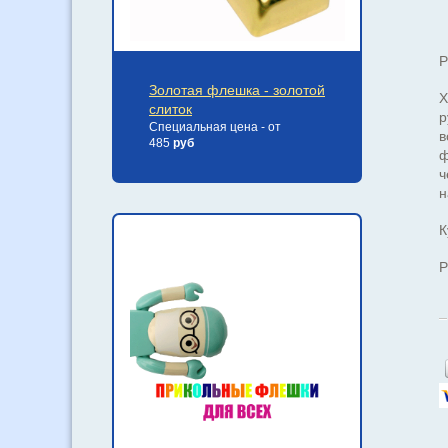
Р
Золотая флешка - золотой
Х
слиток
р
Специальная цена - от
в
485
руб
ф
ч
н
К
Р