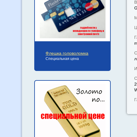
В
М
Ц
Г
С
Флешка головоломка
л
Специальная цена
И
С
2
W
Г