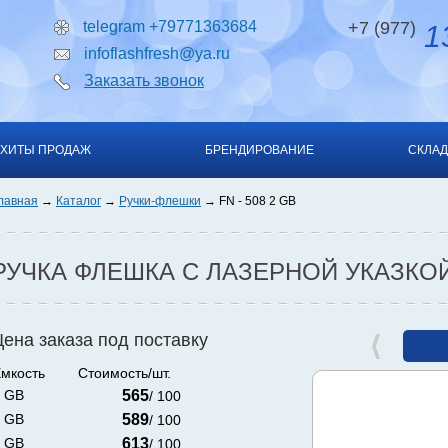
telegram +79771363684
+7 (977)
13
infoflashfresh@ya.ru
Заказать звонок
ХИТЫ ПРОДАЖ
БРЕНДИРОВАНИЕ
СКЛАД
лавная
Каталог
Ручки-флешки
FN - 508 2 GB
РУЧКА ФЛЕШКА С ЛАЗЕРНОЙ УКАЗКО
Цена заказа под поставку
мкость
Стоимость/шт.
 GB
565
/ 100
 GB
589
/ 100
 GB
613
/ 100