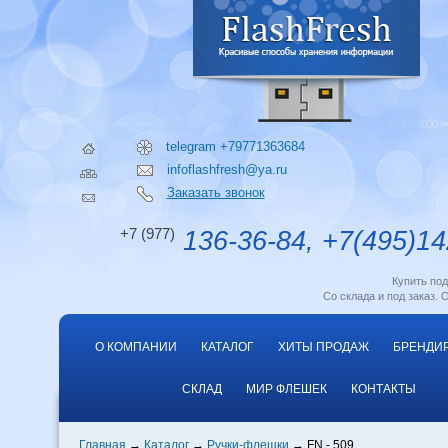
telegram +79771363684
infoflashfresh@ya.ru
Заказать звонок
+7 (977)
136-36-84, +7(495)14
Купить по
Со склада и под заказ. 
О КОМПАНИИ
КАТАЛОГ
ХИТЫ ПРОДАЖ
БРЕНДИ
СКЛАД
МИР ФЛЕШЕК
КОНТАКТЫ
Главная
Каталог
Ручки-флешки
FN - 509