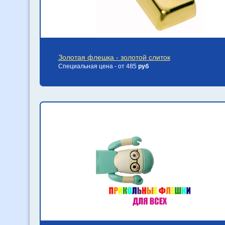
Золотая флешка - золотой слиток
Специальная цена - от 485
руб