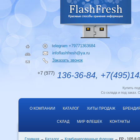
telegram +79771363684
infoflashfresh@ya.ru
Заказать звонок
+7 (977)
136-36-84, +7(495)14
Купить по
Со склада и под заказ. 
О КОМПАНИИ
КАТАЛОГ
ХИТЫ ПРОДАЖ
БРЕНДИ
СКЛАД
МИР ФЛЕШЕК
КОНТАКТЫ
Главная
Каталог
Комбинированные флешки
FP - 105 8 