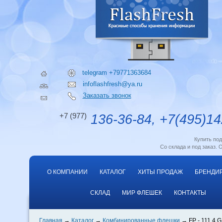
telegram +79771363684
infoflashfresh@ya.ru
Заказать звонок
+7 (977)
136-36-84, +7(495)14
Купить по
Со склада и под заказ. 
О КОМПАНИИ
КАТАЛОГ
ХИТЫ ПРОДАЖ
БРЕНДИ
СКЛАД
МИР ФЛЕШЕК
КОНТАКТЫ
Главная
Каталог
Комбинированные флешки
FP - 111 4 