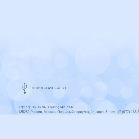
© 2010 FLASHFRESH
+7(977)136-36-84, +7(495)142-73-61
125252 Россия, Москва, Песчаный переулок, 14, корп. 3; тел.: +7 (977) 136-
Ярославль, ул. Ленина, 8; тел.: +7 (977) 136-36-84
ICQ telegram +79771363684
infoflashfresh@ya.ru