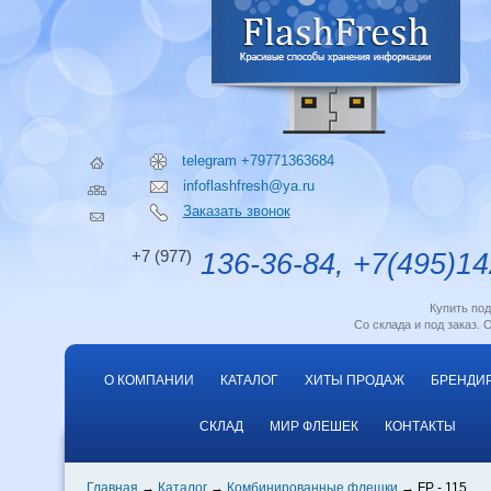
telegram +79771363684
infoflashfresh@ya.ru
Заказать звонок
+7 (977)
136-36-84, +7(495)14
Купить по
Со склада и под заказ. 
О КОМПАНИИ
КАТАЛОГ
ХИТЫ ПРОДАЖ
БРЕНДИ
СКЛАД
МИР ФЛЕШЕК
КОНТАКТЫ
Главная
Каталог
Комбинированные флешки
FP - 115