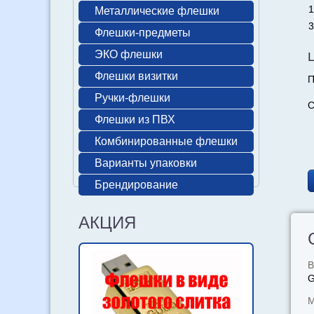
1
Металлические флешки
3
Флешки-предметы
ЭКО флешки
Флешки визитки
П
Ручки-флешки
С
Флешки из ПВХ
Комбинированные флешки
Варианты упаковки
Брендирование
АКЦИЯ
В
М