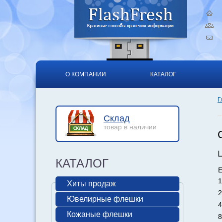
О КОМПАНИИ
КАТАЛОГ
Г
Склад
товар в наличии
КАТАЛОГ
Е
1
Хиты продаж
2
Ювелирные флешки
4
Кожаные флешки
8