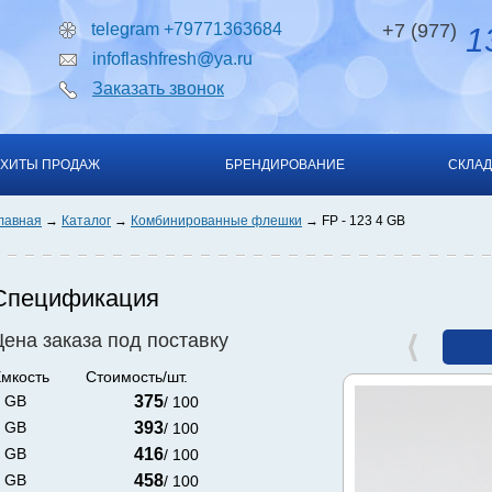
telegram +79771363684
+7 (977)
13
infoflashfresh@ya.ru
Заказать звонок
ХИТЫ ПРОДАЖ
БРЕНДИРОВАНИЕ
СКЛАД
лавная
Каталог
Комбинированные флешки
FP - 123 4 GB
Спецификация
Цена заказа под поставку
мкость
Стоимость/шт.
 GB
375
/ 100
 GB
393
/ 100
 GB
416
/ 100
 GB
458
/ 100