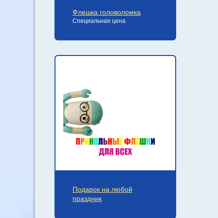
Флешка головоломка
Специальная цена
Подарок на любой
праздник