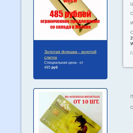
Ц
С
И
С
2
W
Золотая флешка - золотой
Г
слиток
Специальная цена - от
485
руб
П
С