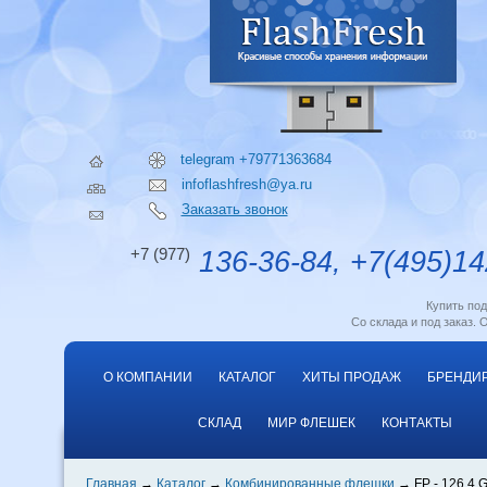
telegram +79771363684
infoflashfresh@ya.ru
Заказать звонок
+7 (977)
136-36-84, +7(495)14
Купить по
Со склада и под заказ. 
О КОМПАНИИ
КАТАЛОГ
ХИТЫ ПРОДАЖ
БРЕНДИ
СКЛАД
МИР ФЛЕШЕК
КОНТАКТЫ
Главная
Каталог
Комбинированные флешки
FP - 126 4 