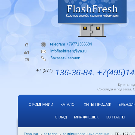
telegram +79771363684
infoflashfresh@ya.ru
Заказать звонок
+7 (977)
136-36-84, +7(495)14
Купить по
Со склада и под заказ. 
О КОМПАНИИ
КАТАЛОГ
ХИТЫ ПРОДАЖ
БРЕНДИ
СКЛАД
МИР ФЛЕШЕК
КОНТАКТЫ
Главная
Каталог
Комбинированные флешки
FP - 127 8 