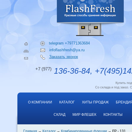
telegram +79771363684
infoflashfresh@ya.ru
Заказать звонок
+7 (977)
136-36-84, +7(495)14
Купить по
Со склада и под заказ. 
О КОМПАНИИ
КАТАЛОГ
ХИТЫ ПРОДАЖ
БРЕНДИ
СКЛАД
МИР ФЛЕШЕК
КОНТАКТЫ
Главная
Каталог
Комбинированные флешки
FP - 131