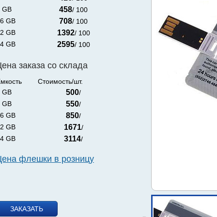
 GB
458
/ 100
6 GB
708
/ 100
2 GB
1392
/ 100
4 GB
2595
/ 100
Цена заказа со склада
мкость
Стоимость/шт.
 GB
500
/
 GB
550
/
6 GB
850
/
2 GB
1671
/
4 GB
3114
/
Цена флешки в розницу
ЗАКАЗАТЬ