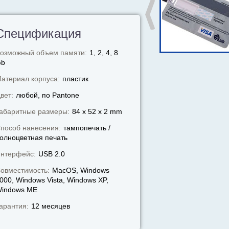
Спецификация
озможный объем памяти:
1, 2, 4, 8
Gb
атериал корпуса:
пластик
вет:
любой, по Pantone
абаритные размеры:
84 x 52 x 2 mm
пособ нанесения:
тампопечать /
олноцветная печать
нтерфейс:
USB 2.0
овместимость:
MacOS, Windows
000, Windows Vista, Windows XP,
indows МЕ
арантия:
12 месяцев