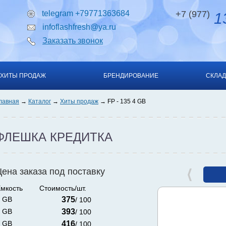
telegram +79771363684
+7 (977)
13
infoflashfresh@ya.ru
Заказать звонок
ХИТЫ ПРОДАЖ
БРЕНДИРОВАНИЕ
СКЛАД
лавная
Каталог
Хиты продаж
FP - 135 4 GB
ФЛЕШКА КРЕДИТКА
Цена заказа под поставку
мкость
Стоимость/шт.
 GB
375
/ 100
 GB
393
/ 100
 GB
416
/ 100