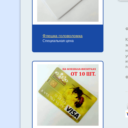
Ф
Флешка головоломка
К
Специальная цена
з
н
у
и
п
Ф