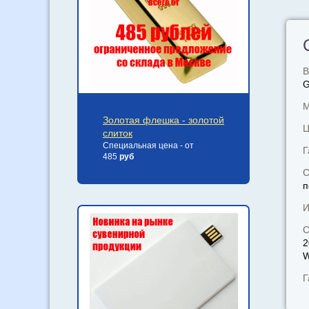
В
М
Золотая флешка - золотой
Ц
слиток
Специальная цена - от
Г
485
руб
С
п
И
С
2
W
Г