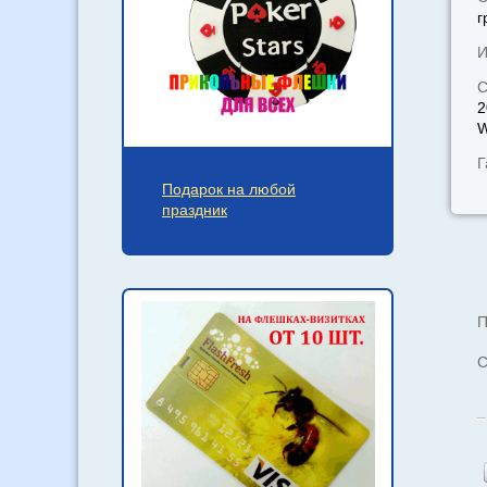
г
И
С
2
W
Г
Подарок на любой
праздник
П
С