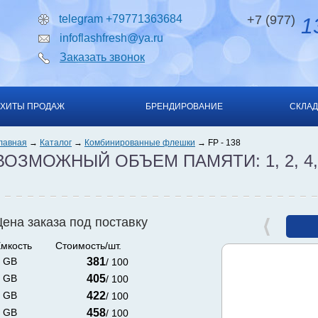
telegram +79771363684
+7 (977)
13
infoflashfresh@ya.ru
Заказать звонок
ХИТЫ ПРОДАЖ
БРЕНДИРОВАНИЕ
СКЛАД
лавная
Каталог
Комбинированные флешки
FP - 138
ВОЗМОЖНЫЙ ОБЪЕМ ПАМЯТИ: 1, 2, 4,
Цена заказа под поставку
мкость
Стоимость/шт.
 GB
381
/ 100
 GB
405
/ 100
 GB
422
/ 100
 GB
458
/ 100