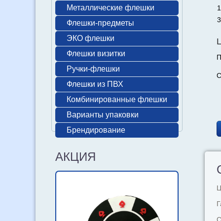
Металлические флешки
1
3
Флешки-предметы
ЭКО флешки
Флешки визитки
П
Ручки-флешки
С
Флешки из ПВХ
Комбинированные флешки
Варианты упаковки
Брендирование
АКЦИЯ
Ц
Г
С