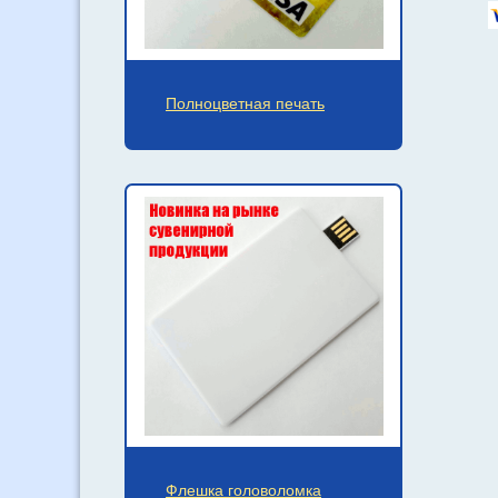
Полноцветная печать
Флешка головоломка