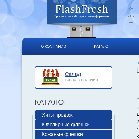
О КОМПАНИИ
КАТАЛОГ
Г
Склад
товар в наличии
КАТАЛОГ
Е
1
Хиты продаж
2
Ювелирные флешки
4
Кожаные флешки
8