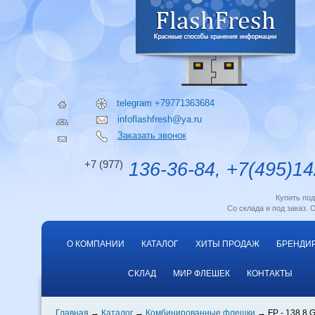
telegram +79771363684
infoflashfresh@ya.ru
Заказать звонок
+7 (977)
136-36-84, +7(495)14
Купить по
Со склада и под заказ. 
О КОМПАНИИ
КАТАЛОГ
ХИТЫ ПРОДАЖ
БРЕНДИ
СКЛАД
МИР ФЛЕШЕК
КОНТАКТЫ
Главная
Каталог
Комбинированные флешки
FP - 138 8 