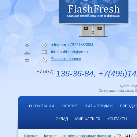
telegram +79771363684
infoflashfresh@ya.ru
Заказать звонок
+7 (977)
136-36-84, +7(495)14
Купить по
Со склада и под заказ. 
О КОМПАНИИ
КАТАЛОГ
ХИТЫ ПРОДАЖ
БРЕНДИ
СКЛАД
МИР ФЛЕШЕК
КОНТАКТЫ
Главная
Каталог
Комбинированные флешки
FP - 141 8 