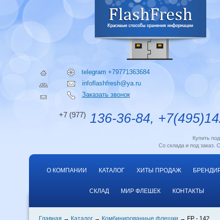
telegram +79771363684
infoflashfresh@ya.ru
Заказать звонок
+7 (977)
136-36-84, +7(495)14
Купить по
Со склада и под заказ. 
О КОМПАНИИ
КАТАЛОГ
ХИТЫ ПРОДАЖ
БРЕНДИ
СКЛАД
МИР ФЛЕШЕК
КОНТАКТЫ
Главная
Каталог
Комбинированные флешки
FP - 142