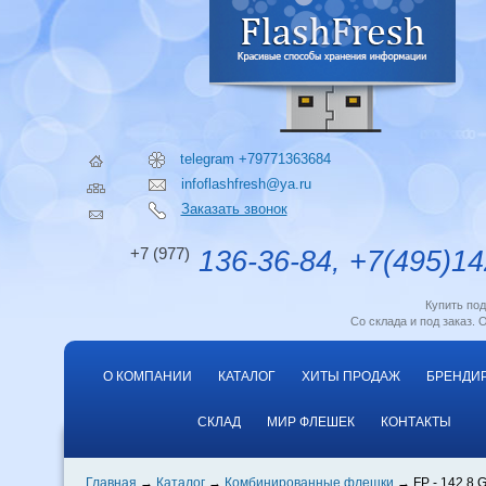
telegram +79771363684
infoflashfresh@ya.ru
Заказать звонок
+7 (977)
136-36-84, +7(495)14
Купить по
Со склада и под заказ. 
О КОМПАНИИ
КАТАЛОГ
ХИТЫ ПРОДАЖ
БРЕНДИ
СКЛАД
МИР ФЛЕШЕК
КОНТАКТЫ
Главная
Каталог
Комбинированные флешки
FP - 142 8 