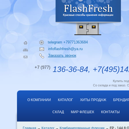
telegram +79771363684
infoflashfresh@ya.ru
Заказать звонок
+7 (977)
136-36-84, +7(495)14
Купить по
Со склада и под заказ. 
О КОМПАНИИ
КАТАЛОГ
ХИТЫ ПРОДАЖ
БРЕНДИ
СКЛАД
МИР ФЛЕШЕК
КОНТАКТЫ
Главная
Каталог
Комбинированные флешки
FP - 144 8 