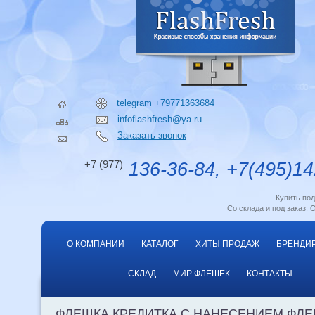
telegram +79771363684
infoflashfresh@ya.ru
Заказать звонок
+7 (977)
136-36-84, +7(495)14
Купить по
Со склада и под заказ. 
О КОМПАНИИ
КАТАЛОГ
ХИТЫ ПРОДАЖ
БРЕНДИ
СКЛАД
МИР ФЛЕШЕК
КОНТАКТЫ
ФЛЕШКА КРЕДИТКА С НАНЕСЕНИЕМ ФЛ