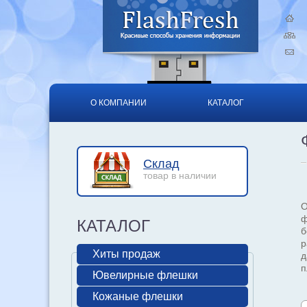
О КОМПАНИИ
КАТАЛОГ
Склад
товар в наличии
О
ф
КАТАЛОГ
б
р
Хиты продаж
д
п
Ювелирные флешки
Кожаные флешки