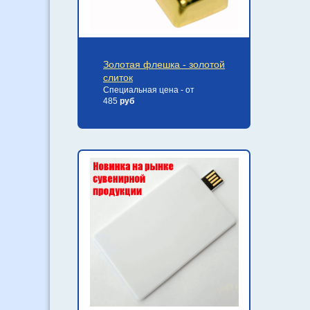
Золотая флешка - золотой
слиток
Специальная цена - от
485
руб