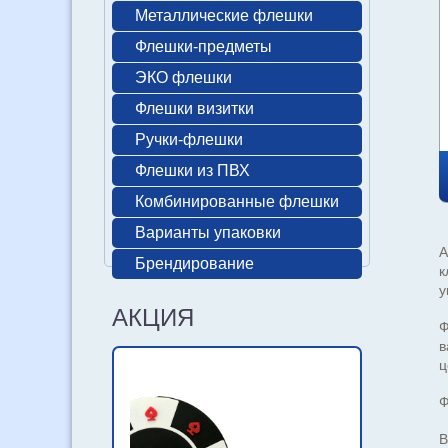
Металлические флешки
Флешки-предметы
ЭКО флешки
Флешки визитки
Ручки-флешки
Флешки из ПВХ
Комбинированные флешки
Варианты упаковки
А
Брендирование
к
у
АКЦИЯ
Ф
в
ц
Ф
В