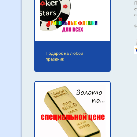
П
с
а
Ф
Подарок на любой
праздник