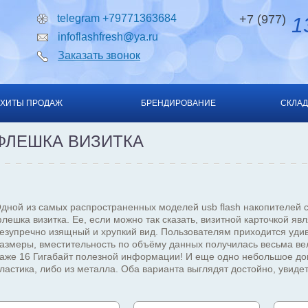
telegram +79771363684
+7 (977)
13
infoflashfresh@ya.ru
Заказать звонок
ХИТЫ ПРОДАЖ
БРЕНДИРОВАНИЕ
СКЛАД
ФЛЕШКА ВИЗИТКА
дной из самых распространенных моделей usb flash накопителей с
лешка визитка. Ее, если можно так сказать, визитной карточкой яв
езупречно изящный и хрупкий вид. Пользователям приходится удив
азмеры, вместительность по объёму данных получилась весьма вели
аже 16 Гигабайт полезной информации! И еще одно небольшое до
ластика, либо из металла. Оба варианта выглядят достойно, увид