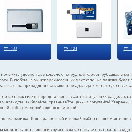
FP - 133
FP - 134
FP -
 положить удобно как в кошелек, нагрудный карман рубашки, визи
латч. В любом из вышеперечисленных мест флешка визитка будет
казывать на принадлежность своего владельца к когорте деловых
ото флешек визиток представлены в соответствующих разделах к
ам артикула, выбирайте, сравнивайте цены и покупайте! Уверены,
еной любых моделей юсб накопителей!
лешка визитка- Ваш правильный и тонкий выбор в нашем интерне
ы можете купить понравившуюся вам флешку очень просто, зайдите