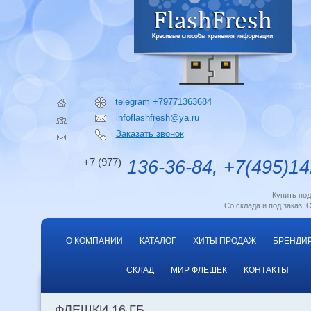
telegram +79771363684
infoflashfresh@ya.ru
Заказать звонок
+7 (977)
136-36-84, +7(495)14
Купить по
Со склада и под заказ. 
О КОМПАНИИ
КАТАЛОГ
ХИТЫ ПРОДАЖ
БРЕНДИ
СКЛАД
МИР ФЛЕШЕК
КОНТАКТЫ
ФЛЕШКИ 16 ГБ