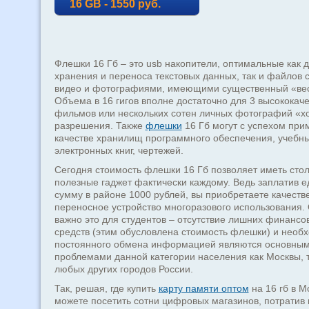
16 GB - 1550 руб.
Флешки 16 Гб – это usb накопители, оптимальные как 
хранения и переноса текстовых данных, так и файлов с
видео и фотографиями, имеющими существенный «ве
Объема в 16 гигов вполне достаточно для 3 высококач
фильмов или нескольких сотен личных фотографий «х
разрешения. Также
флешки
16 Гб могут с успехом при
качестве хранилищ программного обеспечения, учебн
электронных книг, чертежей.
Сегодня стоимость флешки 16 Гб позволяет иметь сто
полезные гаджет фактически каждому. Ведь заплатив 
сумму в районе 1000 рублей, вы приобретаете качеств
переносное устройство многоразового использования.
важно это для студентов – отсутствие лишних финансо
средств (этим обусловлена стоимость флешки) и необ
постоянного обмена информацией являются основны
проблемами данной категории населения как Москвы, т
любых других городов России.
Так, решая, где купить
карту памяти оптом
на 16 гб в М
можете посетить сотни цифровых магазинов, потратив 