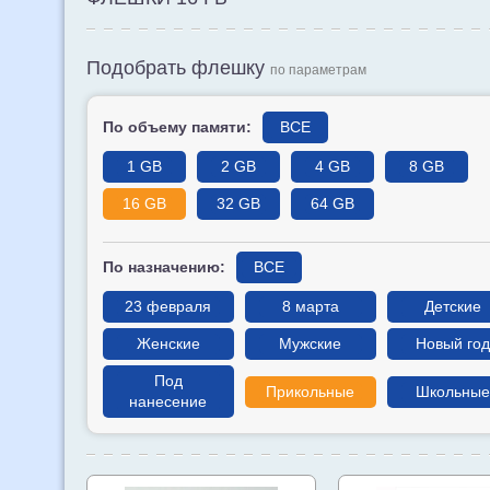
Подобрать флешку
по параметрам
По объему памяти:
ВСЕ
1 GB
2 GB
4 GB
8 GB
16 GB
32 GB
64 GB
По назначению:
ВСЕ
23 февраля
8 марта
Детские
Женские
Мужские
Новый год
Под
Прикольные
Школьные
нанесение