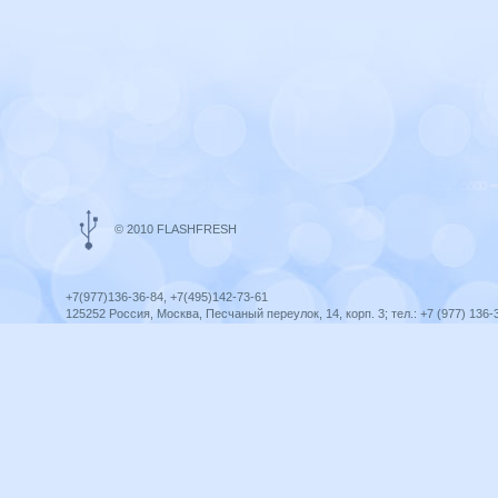
© 2010 FLASHFRESH
+7(977)136-36-84, +7(495)142-73-61
125252 Россия, Москва, Песчаный переулок, 14, корп. 3; тел.: +7 (977) 136-
Ярославль, ул. Ленина, 8; тел.: +7 (977) 136-36-84
ICQ telegram +79771363684
infoflashfresh@ya.ru
Разработка сайта —
Оптима-Сервис