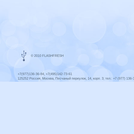
© 2010 FLASHFRESH
+7(977)136-36-84, +7(495)142-73-61
125252 Россия, Москва, Песчаный переулок, 14, корп. 3; тел.: +7 (977) 136-
Ярославль, ул. Ленина, 8; тел.: +7 (977) 136-36-84
ICQ telegram +79771363684
infoflashfresh@ya.ru
Разработка сайта —
Оптима-Сервис