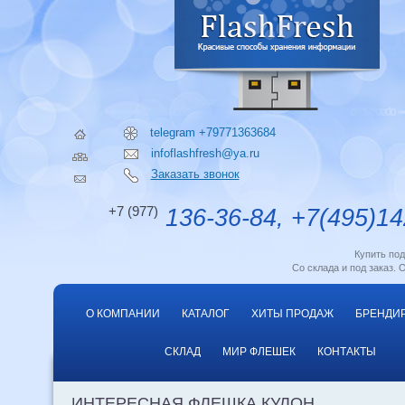
telegram +79771363684
infoflashfresh@ya.ru
Заказать звонок
+7 (977)
136-36-84, +7(495)14
Купить по
Со склада и под заказ. 
О КОМПАНИИ
КАТАЛОГ
ХИТЫ ПРОДАЖ
БРЕНДИ
СКЛАД
МИР ФЛЕШЕК
КОНТАКТЫ
ИНТЕРЕСНАЯ ФЛЕШКА КУЛОН