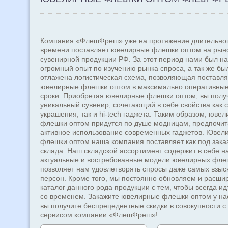
Компания «ФлешФреш» уже на протяжение длительно
времени поставляет ювелирные флешки оптом на рын
сувенирной продукции РФ. За этот период нами был н
огромный опыт по изучению рынка спроса, а так же бы
отлажена логистическая схема, позволяющая поставля
ювелирные флешки оптом в максимально оперативные
сроки. Приобретая ювелирные флешки оптом, вы полу
уникальный сувенир, сочетающий в себе свойства как 
украшения, так и hi-tech гаджета. Таким образом, юве
флешки оптом придутся по душе модницам, предпоч
активное использование современных гаджетов. Ювел
флешки оптом наша компания поставляет как под заказ,
склада. Наш складской ассортимент содержит в себе н
актуальные и востребованные модели ювелирных флеш
позволяет нам удовлетворять спросы даже самых взыс
персон. Кроме того, мы постоянно обновляем и расш
каталог данного рода продукции с тем, чтобы всегда идт
со временем. Закажите ювелирные флешки оптом у нас
вы получите беспрецедентные скидки в совокупности с
сервисом компании «ФлешФреш»!