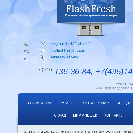
telegram +79771363684
infoflashfresh@ya.ru
Заказать звонок
+7 (977)
136-36-84, +7(495)14
Купить по
Со склада и под заказ. 
О КОМПАНИИ
КАТАЛОГ
ХИТЫ ПРОДАЖ
БРЕНДИ
СКЛАД
МИР ФЛЕШЕК
КОНТАКТЫ
ЮВЕЛИРНЫЕ ФЛЕШКИ ОПТОМ ФЛЕШ ФР