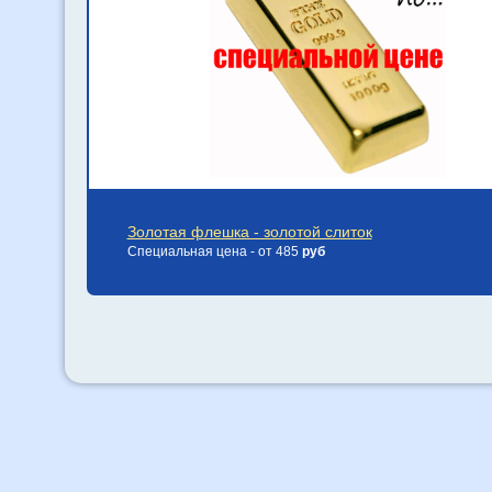
Золотая флешка - золотой слиток
Специальная цена - от 485
руб