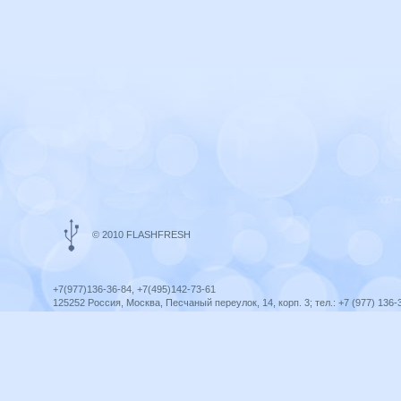
© 2010 FLASHFRESH
+7(977)136-36-84, +7(495)142-73-61
125252 Россия, Москва, Песчаный переулок, 14, корп. 3; тел.: +7 (977) 136-
Ярославль, ул. Ленина, 8; тел.: +7 (977) 136-36-84
ICQ telegram +79771363684
infoflashfresh@ya.ru