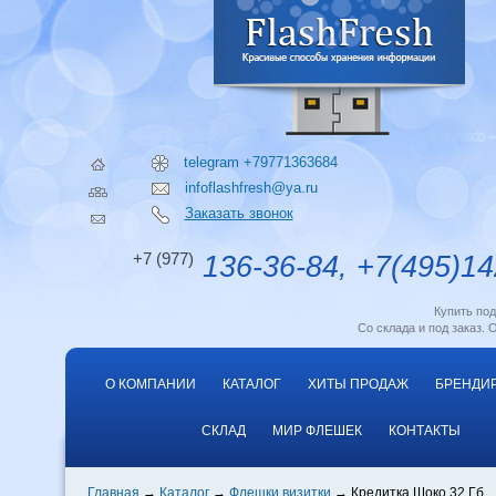
telegram +79771363684
infoflashfresh@ya.ru
Заказать звонок
+7 (977)
136-36-84, +7(495)14
Купить по
Со склада и под заказ. 
О КОМПАНИИ
КАТАЛОГ
ХИТЫ ПРОДАЖ
БРЕНДИ
СКЛАД
МИР ФЛЕШЕК
КОНТАКТЫ
Главная
Каталог
Флешки визитки
Кредитка Шоко 32 Гб