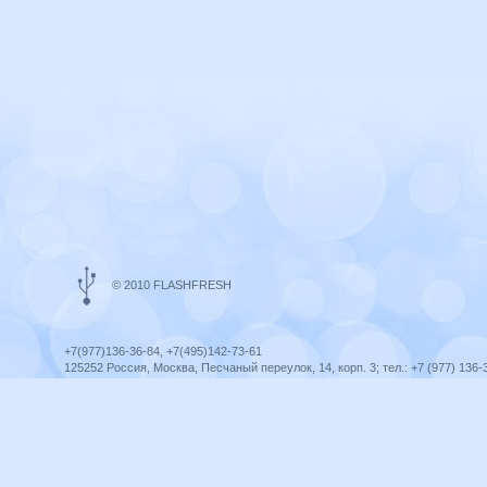
© 2010 FLASHFRESH
+7(977)136-36-84, +7(495)142-73-61
125252 Россия, Москва, Песчаный переулок, 14, корп. 3; тел.: +7 (977) 136-
Ярославль, ул. Ленина, 8; тел.: +7 (977) 136-36-84
ICQ telegram +79771363684
infoflashfresh@ya.ru