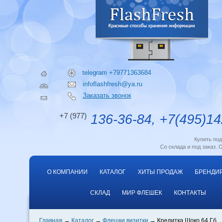
telegram +79771363684
infoflashfresh@ya.ru
Заказать звонок
+7 (977)
136-36-84, +7(495)14
Купить по
Со склада и под заказ. 
О КОМПАНИИ
КАТАЛОГ
ХИТЫ ПРОДАЖ
БРЕНДИ
СКЛАД
МИР ФЛЕШЕК
КОНТАКТЫ
Главная
Каталог
Флешки визитки
Кредитка Шоко 64 Гб