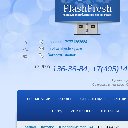
telegram +79771363684
infoflashfresh@ya.ru
Заказать звонок
+7 (977)
136-36-84, +7(495)14
Купить по
Со склада и под заказ. 
О КОМПАНИИ
КАТАЛОГ
ХИТЫ ПРОДАЖ
БРЕНДИ
СКЛАД
МИР ФЛЕШЕК
КОНТАКТЫ
Главная
Каталог
Ювелирные флешки
FJ - 814 4 GB