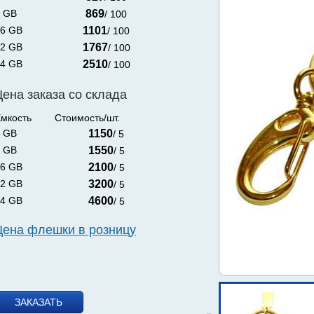
 GB
869
/ 100
6 GB
1101
/ 100
2 GB
1767
/ 100
4 GB
2510
/ 100
Цена заказа со склада
мкость
Стоимость/шт.
 GB
1150
/ 5
 GB
1550
/ 5
6 GB
2100
/ 5
2 GB
3200
/ 5
4 GB
4600
/ 5
Цена флешки в розницу
ЗАКАЗАТЬ