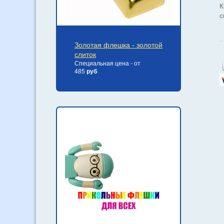
К
с
Золотая флешка - золотой
слиток
Специальная цена - от
485
руб