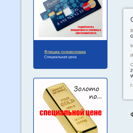
В
М
Флешка головоломка
И
Специальная цена
С
2
W
Г