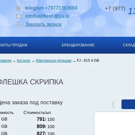
telegram +79771363684
+7 (977)
13
infoflashfresh@ya.ru
Заказать звонок
ХИТЫ ПРОДАЖ
БРЕНДИРОВАНИЕ
СКЛАД
лавная
Каталог
Ювелирные флешки
FJ - 815 4 GB
ФЛЕШКА СКРИПКА
Цена заказа под поставку
мкость
Стоимость/шт.
 GB
791
/ 100
 GB
809
/ 100
 GB
827
/ 100