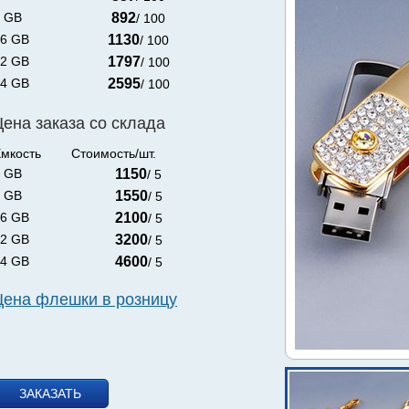
 GB
892
/ 100
6 GB
1130
/ 100
2 GB
1797
/ 100
4 GB
2595
/ 100
Цена заказа со склада
мкость
Стоимость/шт.
 GB
1150
/ 5
 GB
1550
/ 5
6 GB
2100
/ 5
2 GB
3200
/ 5
4 GB
4600
/ 5
Цена флешки в розницу
ЗАКАЗАТЬ