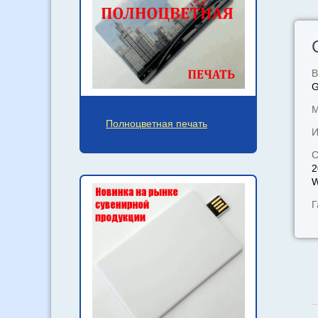
В
М
Полноцветная печать
И
С
2
W
Г