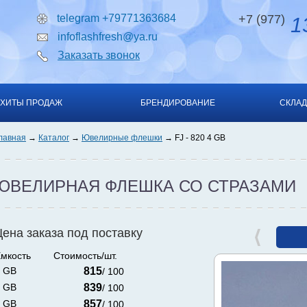
telegram +79771363684
+7 (977)
13
infoflashfresh@ya.ru
Заказать звонок
ХИТЫ ПРОДАЖ
БРЕНДИРОВАНИЕ
СКЛАД
лавная
Каталог
Ювелирные флешки
FJ - 820 4 GB
ЮВЕЛИРНАЯ ФЛЕШКА СО СТРАЗАМИ
Цена заказа под поставку
мкость
Стоимость/шт.
 GB
815
/ 100
 GB
839
/ 100
 GB
857
/ 100