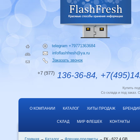
telegram +79771363684
infoflashfresh@ya.ru
Заказать звонок
+7 (977)
136-36-84, +7(495)14
Купить по
Со склада и под заказ. 
О КОМПАНИИ
КАТАЛОГ
ХИТЫ ПРОДАЖ
БРЕНДИ
СКЛАД
МИР ФЛЕШЕК
КОНТАКТЫ
Главная
Каталог
Флешки-предметы
FK - 622 4 GB