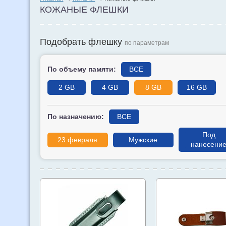
КОЖАНЫЕ ФЛЕШКИ
Подобрать флешку
по параметрам
По объему памяти:
ВСЕ
2 GB
4 GB
8 GB
16 GB
По назначению:
ВСЕ
Под
23 февраля
Мужские
нанесени