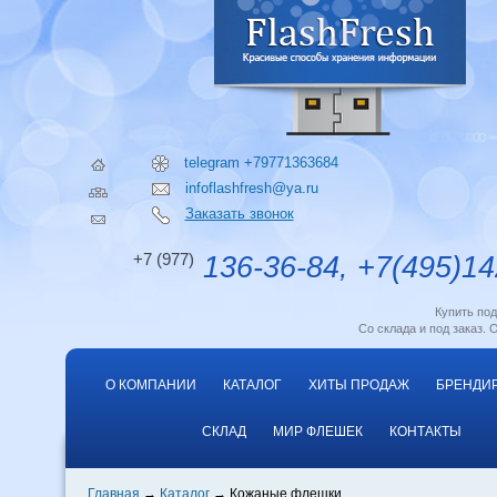
telegram +79771363684
infoflashfresh@ya.ru
Заказать звонок
+7 (977)
136-36-84, +7(495)14
Купить по
Со склада и под заказ. 
О КОМПАНИИ
КАТАЛОГ
ХИТЫ ПРОДАЖ
БРЕНДИ
СКЛАД
МИР ФЛЕШЕК
КОНТАКТЫ
Главная
Каталог
Кожаные флешки