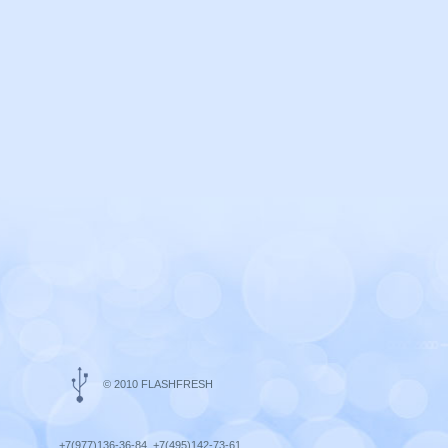
© 2010 FLASHFRESH
+7(977)136-36-84, +7(495)142-73-61