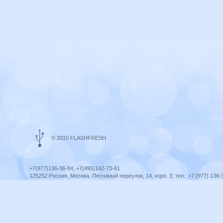
© 2010 FLASHFRESH
+7(977)136-36-84, +7(495)142-73-61
125252 Россия, Москва, Песчаный переулок, 14, корп. 3; тел.: +7 (977) 136-
Ярославль, ул. Ленина, 8; тел.: +7 (977) 136-36-84
ICQ telegram +79771363684
infoflashfresh@ya.ru