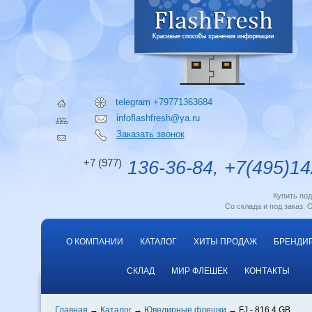
telegram +79771363684
infoflashfresh@ya.ru
Заказать звонок
+7 (977)
136-36-84, +7(495)14
Купить по
Со склада и под заказ. 
О КОМПАНИИ
КАТАЛОГ
ХИТЫ ПРОДАЖ
БРЕНДИ
СКЛАД
МИР ФЛЕШЕК
КОНТАКТЫ
Главная
Каталог
Ювелирные флешки
FJ - 816 4 GB