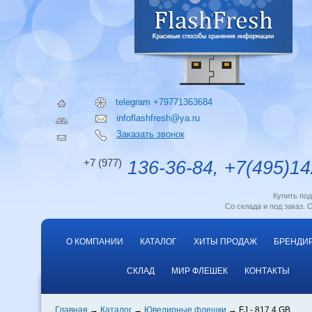
telegram +79771363684
infoflashfresh@ya.ru
Заказать звонок
+7 (977)
136-36-84, +7(495)14
Купить по
Со склада и под заказ. 
О КОМПАНИИ
КАТАЛОГ
ХИТЫ ПРОДАЖ
БРЕНДИ
СКЛАД
МИР ФЛЕШЕК
КОНТАКТЫ
Главная
Каталог
Ювелирные флешки
FJ - 817 4 GB