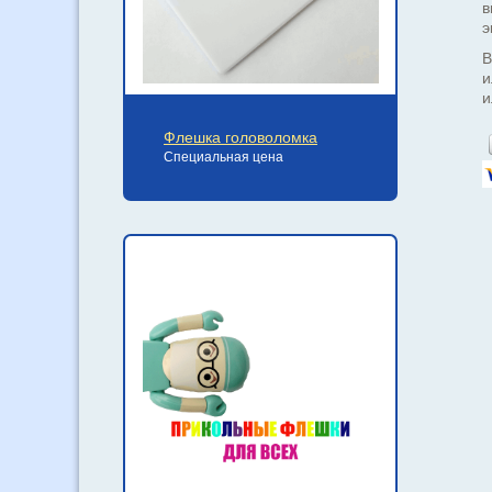
в
э
В
и
и
Флешка головоломка
Специальная цена