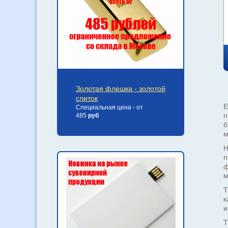
Золотая флешка - золотой
слиток
Е
Специальная цена - от
п
485
руб
б
м
Н
п
ф
м
Т
к
и
Т