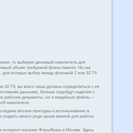
изни, то выбирая дисковый накопитель для
нужный объем требуемой флеш памяти. Но как
ди, для которых выбор между флешкой 2 или 32 Гб
ли 32 Гб, вы всего лишь должны определиться с ее
екстовыми данными, больше подойдут изделия с
ко рабочие документы, но и медийные файлы –
юсб накопители.
последние вполне пригодны к использованию в
 создать своего рода архив важной для работы
с в интерент-магазин ФлешФреш в Москве. Здесь