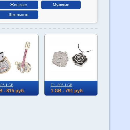
Женские
Мужские
Школьные
805 1 GB
FJ - 806 1 GB
B - 815 руб.
1 GB - 791 руб.