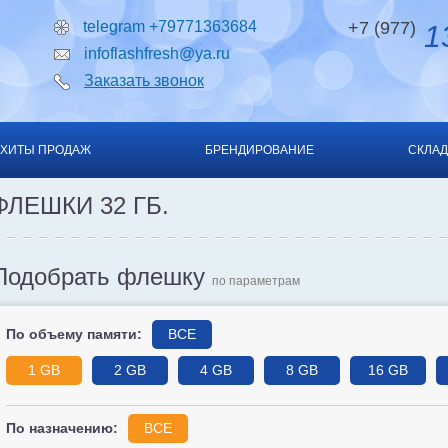
telegram +79771363684
+7 (977)
13
infoflashfresh@ya.ru
Заказать звонок
ХИТЫ ПРОДАЖ
БРЕНДИРОВАНИЕ
СКЛАД
ФЛЕШКИ 32 ГБ.
Подобрать флешку
по параметрам
По объему памяти:
ВСЕ
1 GB
2 GB
4 GB
8 GB
16 GB
По назначению:
ВСЕ