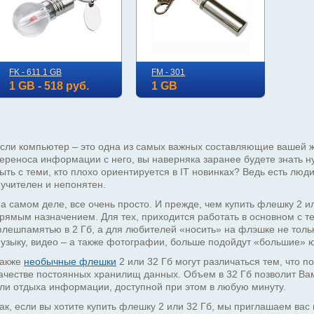
FK - 611 1 GB
FM - 301
1 GB - 518 руб.
1 GB
сли компьютер – это одна из самых важных составляющие вашей ж
ереноса информации с него, вы наверняка заранее будете знать 
ыть с теми, кто плохо ориентируется в IT новинках? Ведь есть лю
учителен и непонятен.
а самом деле, все очень просто. И прежде, чем купить флешку 2 и
рямым назначением. Для тех, приходится работать в основном с т
лешпамятью в 2 Гб, а для любителей «носить» на флэшке не толь
узыку, видео – а также фотографии, больше подойдут «большие» 
акже
необычные флешки
2 или 32 Гб могут различаться тем, что 
ачестве постоянных хранилищ данных. Объем в 32 Гб позволит Вам
ли отдыха информации, доступной при этом в любую минуту.
ак, если вы хотите купить флешку 2 или 32 Гб, мы приглашаем ва