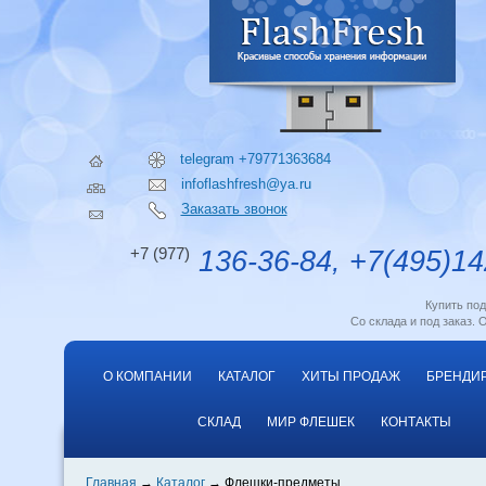
telegram +79771363684
infoflashfresh@ya.ru
Заказать звонок
+7 (977)
136-36-84, +7(495)14
Купить по
Со склада и под заказ. 
О КОМПАНИИ
КАТАЛОГ
ХИТЫ ПРОДАЖ
БРЕНДИ
СКЛАД
МИР ФЛЕШЕК
КОНТАКТЫ
Главная
Каталог
Флешки-предметы