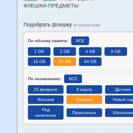
ФЛЕШКИ-ПРЕДМЕТЫ
Подобрать флешку
по параметрам
По объему памяти:
ВСЕ
1 GB
2 GB
4 GB
8 GB
16 GB
32 GB
64 GB
По назначению:
ВСЕ
23 февраля
8 марта
Детские
Женские
Мужские
Новый год
Под
Прикольные
Школьные
нанесение