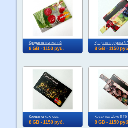
Кредитка с малиной
Кредитка фрукты 8 
8 GB - 1150 руб.
8 GB - 1150 руб
Кредитка хохлома
Кредитка Шоко 8 Гб
8 GB - 1150 руб.
8 GB - 1150 руб