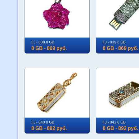
FJ - 838 8 GB
FJ - 839 8 GB
8 GB - 869 руб.
8 GB - 869 руб.
FJ - 840 8 GB
FJ - 841 8 GB
8 GB - 892 руб.
8 GB - 892 руб.