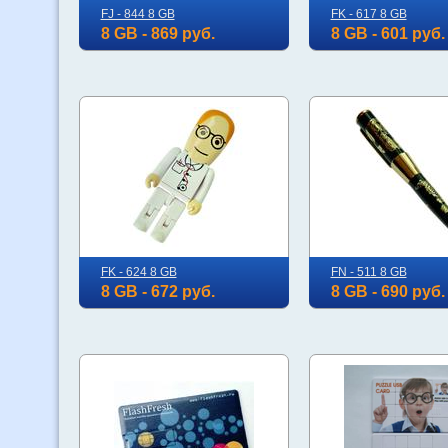
FJ - 844 8 GB
FK - 617 8 GB
8 GB - 869 руб.
8 GB - 601 руб.
FK - 624 8 GB
FN - 511 8 GB
8 GB - 672 руб.
8 GB - 690 руб.