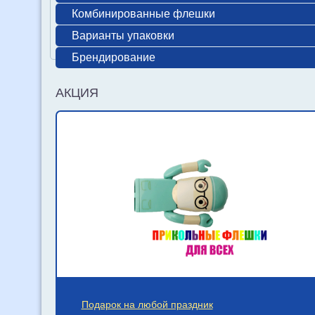
Комбинированные флешки
Варианты упаковки
Брендирование
АКЦИЯ
Подарок на любой праздник