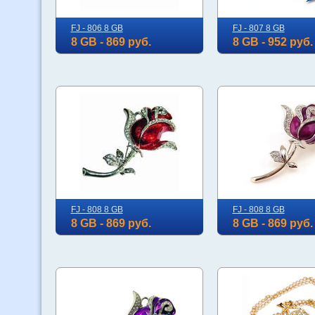
FJ - 806 8 GB
FJ - 807 8 GB
8 GB - 869 руб.
8 GB - 952 руб.
FJ - 808 8 GB
FJ - 808 8 GB
8 GB - 869 руб.
8 GB - 869 руб.