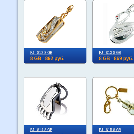
FJ - 812 8 GB
FJ - 813 8 GB
8 GB - 892 руб.
8 GB - 869 руб.
FJ - 814 8 GB
FJ - 815 8 GB