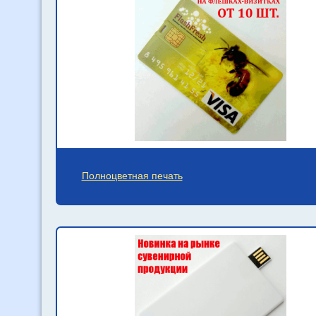
Полноцветная печать