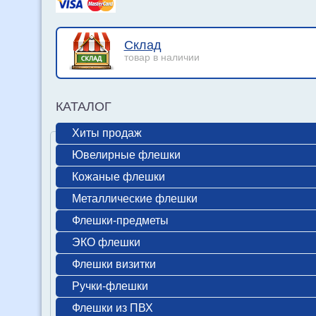
Склад
товар в наличии
КАТАЛОГ
Хиты продаж
Ювелирные флешки
Кожаные флешки
Металлические флешки
Флешки-предметы
ЭКО флешки
Флешки визитки
Ручки-флешки
Флешки из ПВХ