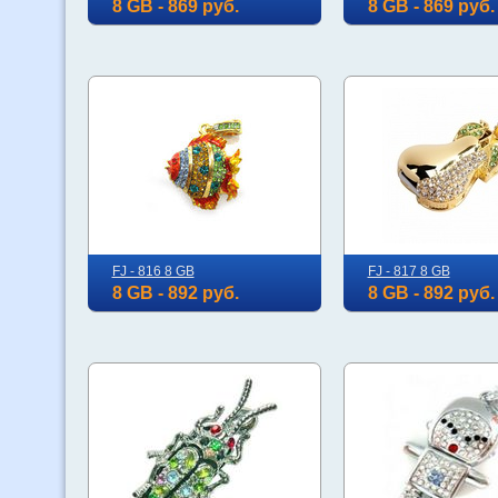
8 GB - 869 руб.
8 GB - 869 руб.
FJ - 816 8 GB
FJ - 817 8 GB
8 GB - 892 руб.
8 GB - 892 руб.