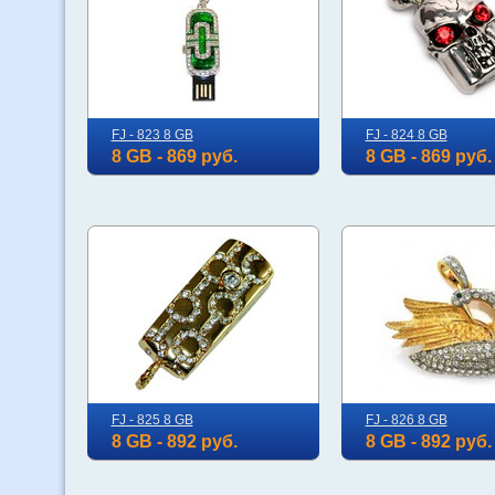
FJ - 823 8 GB
FJ - 824 8 GB
8 GB - 869 руб.
8 GB - 869 руб.
FJ - 825 8 GB
FJ - 826 8 GB
8 GB - 892 руб.
8 GB - 892 руб.