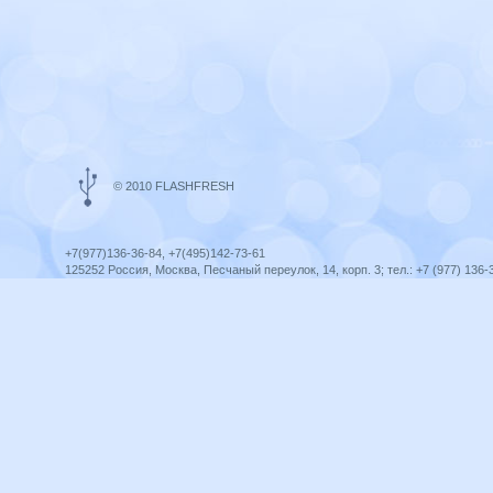
© 2010 FLASHFRESH
+7(977)136-36-84, +7(495)142-73-61
125252 Россия, Москва, Песчаный переулок, 14, корп. 3; тел.: +7 (977) 136-
Ярославль, ул. Ленина, 8; тел.: +7 (977) 136-36-84
ICQ telegram +79771363684
infoflashfresh@ya.ru
Разработка сайта —
Оптима-Сервис