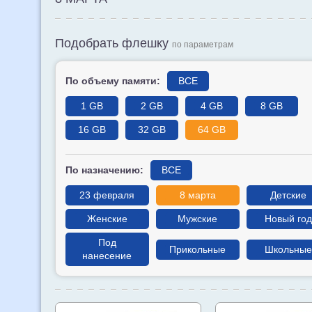
Подобрать флешку
по параметрам
По объему памяти:
ВСЕ
1 GB
2 GB
4 GB
8 GB
16 GB
32 GB
64 GB
По назначению:
ВСЕ
23 февраля
8 марта
Детские
Женские
Мужские
Новый год
Под
Прикольные
Школьные
нанесение