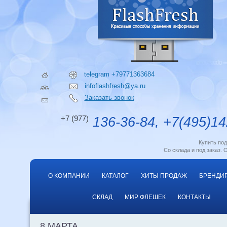
telegram +79771363684
infoflashfresh@ya.ru
Заказать звонок
+7 (977)
136-36-84, +7(495)14
Купить по
Со склада и под заказ. 
О КОМПАНИИ
КАТАЛОГ
ХИТЫ ПРОДАЖ
БРЕНДИ
СКЛАД
МИР ФЛЕШЕК
КОНТАКТЫ
8 МАРТА