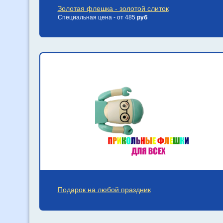
Золотая флешка - золотой слиток
Специальная цена - от 485
руб
Подарок на любой праздник