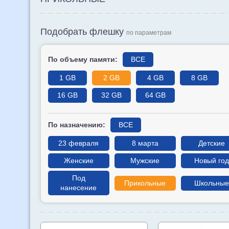
Подобрать флешку
по параметрам
По объему памяти:
ВСЕ
1 GB
2 GB
4 GB
8 GB
16 GB
32 GB
64 GB
По назначению:
ВСЕ
23 февраля
8 марта
Детские
Женские
Мужские
Новый год
Под
Прикольные
Школьные
нанесение