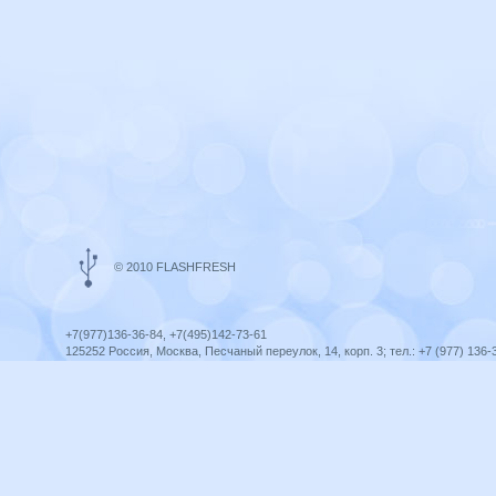
© 2010 FLASHFRESH
+7(977)136-36-84, +7(495)142-73-61
125252 Россия, Москва, Песчаный переулок, 14, корп. 3; тел.: +7 (977) 136-
Ярославль, ул. Ленина, 8; тел.: +7 (977) 136-36-84
ICQ telegram +79771363684
infoflashfresh@ya.ru
Разработка сайта —
Оптима-Сервис