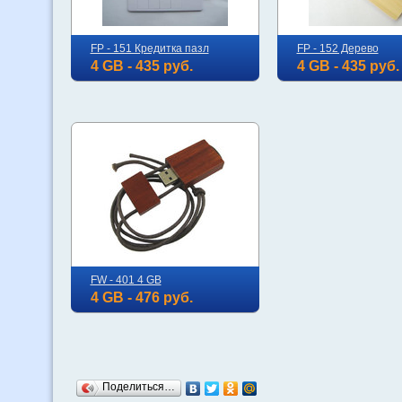
FP - 151 Кредитка пазл
FP - 152 Дерево
4 GB - 435 руб.
4 GB - 435 руб.
FW - 401 4 GB
4 GB - 476 руб.
Поделиться…