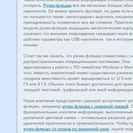
потерять.
Ручка-флешка
все же несколько больше обы
накопителя. Её можно хранить футляре, но даже если
не пользуется таким «аксессуаром» выронить письмен
принадлежность незамечено все же сложнее. Практиче
модели ручек-флешек защищены металлическим корпу
означает, что внешние повреждения оказывают мало в
рабочие параметры как USB накопителя, так и инструм
письма.
Стоит так же сказать, что ручка-флешка совместима с 
распространенными операционными системами. Она
адаптирована к работе с ПО семейства Windows и Mac
того, ёмкость накопителей может существенно различат
среднем вместимость может варьироваться от 1Гб или 
Гб или 8 Гб. Обычно этого бывает достаточно для хра
текущей текстовой, графической или иной информации
Наша компания представляет широкий ассортимент ру
флешек, например
ручка флешка с лазерной указкой
. 
функциональные носители информации, выполненные
различной цветовой гамме – оптимальное решение дл
ценителей практичности и привлекательности. Чтобы к
ручку-флешку со склада по розничной цене
, ищите мод