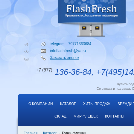
telegram +79771363684
infoflashfresh@ya.ru
Заказать звонок
+7 (977)
136-36-84, +7(495)14
Купить по
Со склада и под заказ. 
О КОМПАНИИ
КАТАЛОГ
ХИТЫ ПРОДАЖ
БРЕНДИ
СКЛАД
МИР ФЛЕШЕК
КОНТАКТЫ
Главная
Каталог
Ручки-флешки