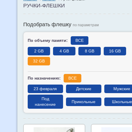
РУЧКИ-ФЛЕШКИ
Подобрать флешку
по параметрам
По объему памяти:
ВСЕ
2 GB
4 GB
8 GB
16 GB
32 GB
По назначению:
ВСЕ
23 февраля
Детские
Мужские
Под
Прикольные
Школьные
нанесение