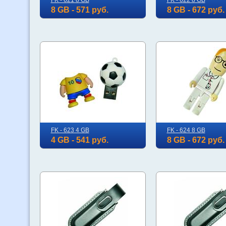
FK - 621 8 GB
FK - 622 8 GB
8 GB - 571 руб.
8 GB - 672 руб.
FK - 623 4 GB
FK - 624 8 GB
4 GB - 541 руб.
8 GB - 672 руб.