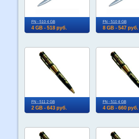
FN - 510 4 GB
FN - 510 8 GB
4 GB - 518 руб.
8 GB - 547 руб.
FN - 511 2 GB
FN - 511 4 GB
2 GB - 643 руб.
4 GB - 660 руб.