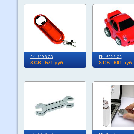
FK - 619 8 GB
FK - 620 8 GB
8 GB - 571 руб.
8 GB - 601 руб.