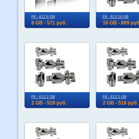
FK - 612 8 GB
FK - 613 16 GB
8 GB - 571 руб.
16 GB - 809 руб
FK - 613 2 GB
FK - 613 2 GB
2 GB - 518 руб.
2 GB - 518 руб.