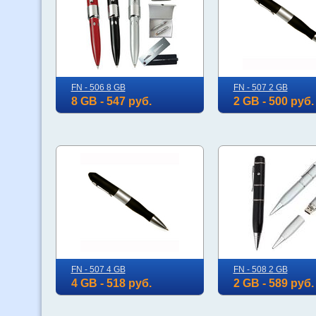
FN - 506 8 GB
FN - 507 2 GB
8 GB - 547 руб.
2 GB - 500 руб.
FN - 507 4 GB
FN - 508 2 GB
4 GB - 518 руб.
2 GB - 589 руб.