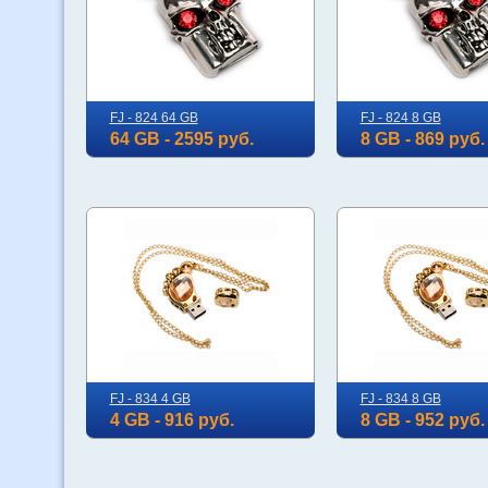
FJ - 824 64 GB
FJ - 824 8 GB
64 GB - 2595 руб.
8 GB - 869 руб.
FJ - 834 4 GB
FJ - 834 8 GB
4 GB - 916 руб.
8 GB - 952 руб.