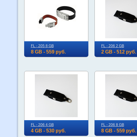
FL - 205 8 GB
FL - 206 2 GB
8 GB - 559 руб.
2 GB - 512 руб.
FL - 206 4 GB
FL - 206 8 GB
4 GB - 530 руб.
8 GB - 559 руб.