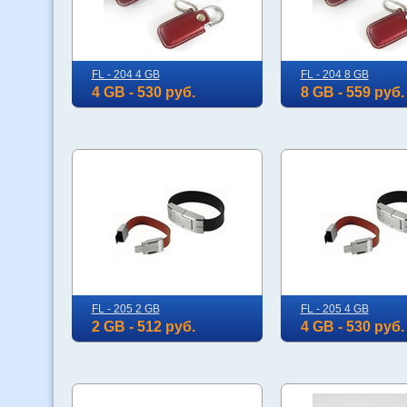
FL - 204 4 GB
FL - 204 8 GB
4 GB - 530 руб.
8 GB - 559 руб.
FL - 205 2 GB
FL - 205 4 GB
2 GB - 512 руб.
4 GB - 530 руб.