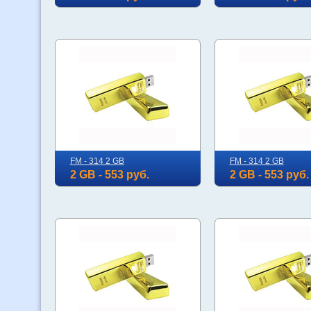
FM - 314 2 GB
FM - 314 2 GB
2 GB - 553 руб.
2 GB - 553 руб.