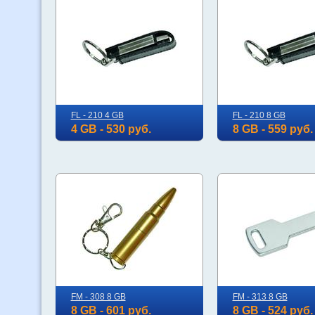
FL - 210 4 GB
FL - 210 8 GB
4 GB - 530 руб.
8 GB - 559 руб.
FM - 308 8 GB
FM - 313 8 GB
8 GB - 601 руб.
8 GB - 524 руб.