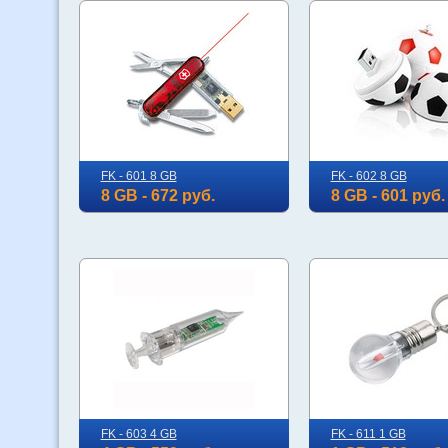
FK - 601 8 GB
FK - 602 8 GB
8 GB - 672 руб.
8 GB - 601 руб.
FK - 603 4 GB
FK - 611 1 GB