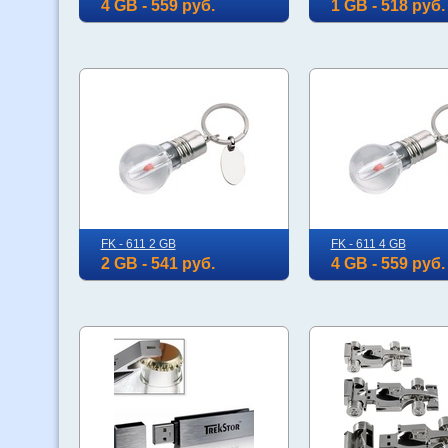
4 GB - 559 руб.
1 GB - 518 руб.
FK - 611 2 GB
FK - 611 4 GB
2 GB - 541 руб.
4 GB - 559 руб.