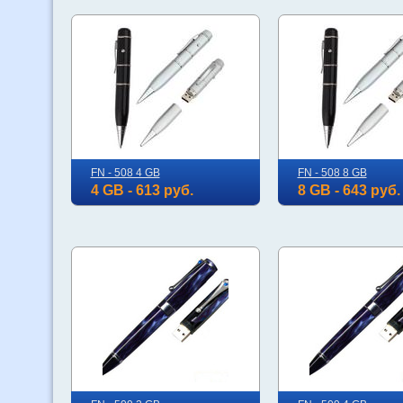
FN - 508 4 GB
FN - 508 8 GB
4 GB - 613 руб.
8 GB - 643 руб.