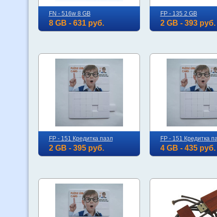
FN - 516w 8 GB
FP - 135 2 GB
8 GB - 631 руб.
2 GB - 393 руб.
FP - 151 Кредитка пазл
FP - 151 Кредитка п
2 GB - 395 руб.
4 GB - 435 руб.