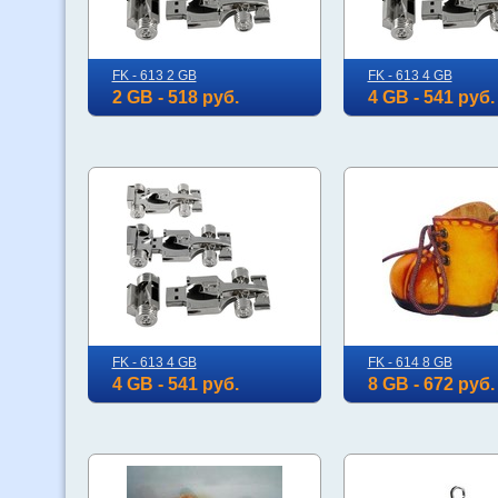
FK - 613 2 GB
FK - 613 4 GB
2 GB - 518 руб.
4 GB - 541 руб.
FK - 613 4 GB
FK - 614 8 GB
4 GB - 541 руб.
8 GB - 672 руб.