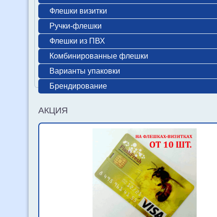
Флешки визитки
Ручки-флешки
Флешки из ПВХ
Комбинированные флешки
Варианты упаковки
Брендирование
АКЦИЯ