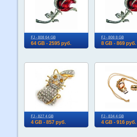
FJ - 808 64 GB
FJ - 808 8 GB
64 GB - 2595 руб.
8 GB - 869 руб.
FJ - 827 4 GB
FJ - 834 4 GB
4 GB - 857 руб.
4 GB - 916 руб.