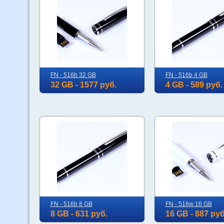
FN - 516b 32 GB
FN - 516b 4 GB
32 GB - 1577 руб.
4 GB - 589 руб.
FN - 516b 8 GB
FN - 516w 16 GB
8 GB - 631 руб.
16 GB - 887 руб