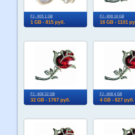
FJ - 805 1 GB
FJ - 808 16 GB
1 GB - 815 руб.
16 GB - 1101 ру
FJ - 808 32 GB
FJ - 808 4 GB
32 GB - 1767 руб.
4 GB - 827 руб.