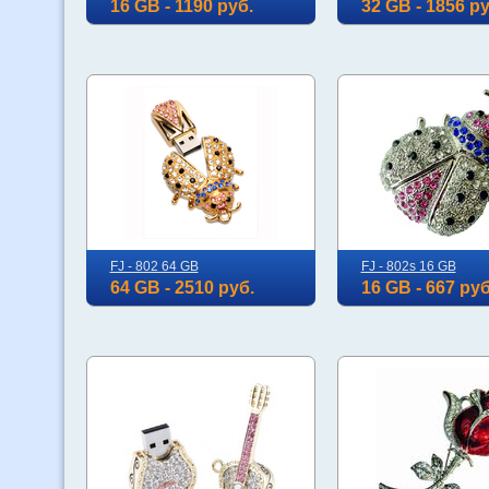
16 GB - 1190 руб.
32 GB - 1856 ру
FJ - 802 64 GB
FJ - 802s 16 GB
64 GB - 2510 руб.
16 GB - 667 руб