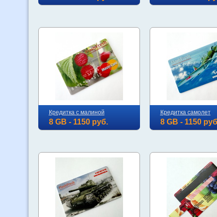
Кредитка с малиной
Кредитка самолет
8 GB - 1150 руб.
8 GB - 1150 руб