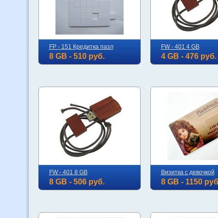
FP - 151 Кредитка пазл
FW - 401 4 GB
8 GB - 510 руб.
4 GB - 476 руб.
FW - 401 8 GB
Визитка с девочкой
8 GB - 506 руб.
8 GB - 1150 руб