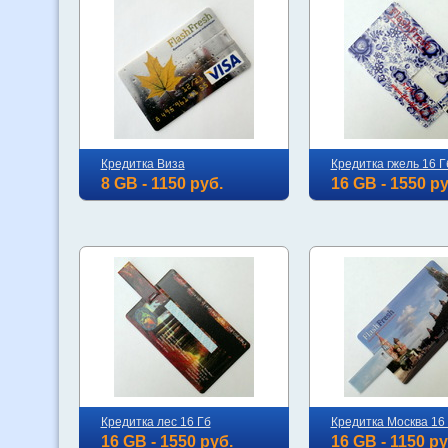
Кредитка Виза
Кредитка гжель 16 Г
8 GB - 1150 руб.
16 GB - 1550 ру
Кредитка лес 16 Гб
Кредитка Москва 16
16 GB - 1550 руб.
16 GB - 1150 ру