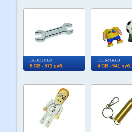
FK - 621 8 GB
FK - 623 4 GB
8 GB - 571 руб.
4 GB - 541 руб.