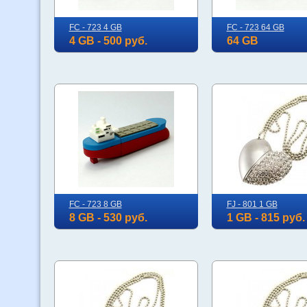
FC - 723 4 GB
FC - 723 64 GB
4 GB - 500 руб.
64 GB
FC - 723 8 GB
FJ - 801 1 GB
8 GB - 530 руб.
1 GB - 815 руб.