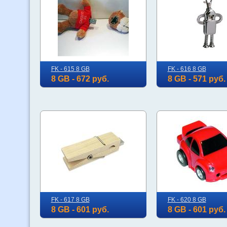
FK - 615 8 GB
FK - 616 8 GB
8 GB - 672 руб.
8 GB - 571 руб.
FK - 617 8 GB
FK - 620 8 GB
8 GB - 601 руб.
8 GB - 601 руб.