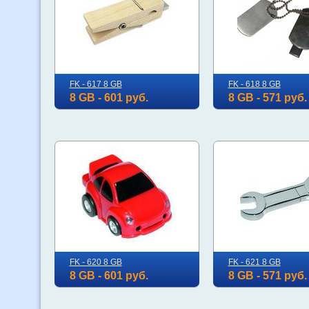
FK - 617 8 GB
FK - 618 8 GB
8 GB - 601 руб.
8 GB - 571 руб.
FK - 620 8 GB
FK - 621 8 GB
8 GB - 601 руб.
8 GB - 571 руб.