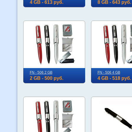
4 GB - 613 руб.
8 GB - 643 руб.
FN - 506 2 GB
FN - 506 4 GB
2 GB - 500 руб.
4 GB - 518 руб.