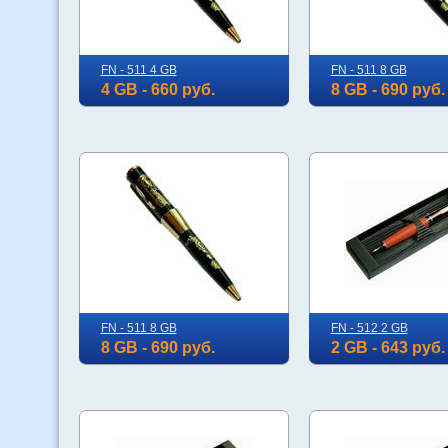
FN - 511 4 GB
FN - 511 8 GB
4 GB - 660 руб.
8 GB - 690 руб.
FN - 511 8 GB
FN - 512 2 GB
8 GB - 690 руб.
2 GB - 643 руб.