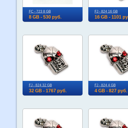
FC - 723 8 GB
FJ - 824 16 GB
8 GB - 530 руб.
16 GB - 1101 ру
FJ - 824 32 GB
FJ - 824 4 GB
32 GB - 1767 руб.
4 GB - 827 руб.