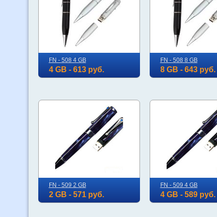
FN - 508 4 GB
FN - 508 8 GB
4 GB - 613 руб.
8 GB - 643 руб.
FN - 509 2 GB
FN - 509 4 GB
2 GB - 571 руб.
4 GB - 589 руб.