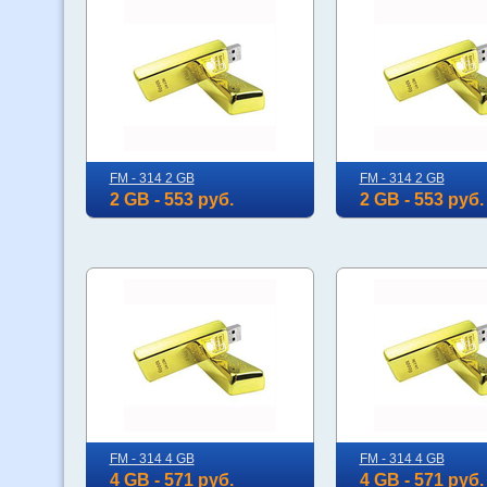
FM - 314 2 GB
FM - 314 2 GB
2 GB - 553 руб.
2 GB - 553 руб.
FM - 314 4 GB
FM - 314 4 GB
4 GB - 571 руб.
4 GB - 571 руб.