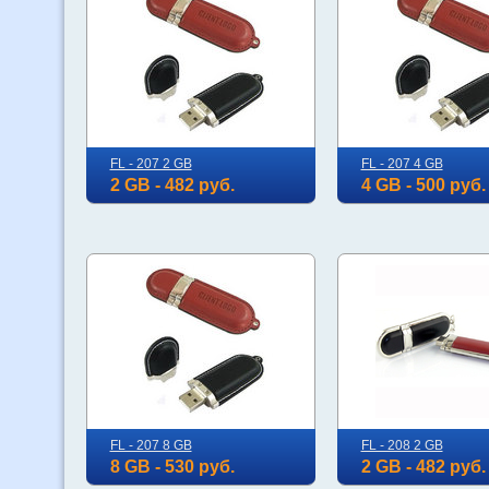
FL - 207 2 GB
FL - 207 4 GB
2 GB - 482 руб.
4 GB - 500 руб.
FL - 207 8 GB
FL - 208 2 GB
8 GB - 530 руб.
2 GB - 482 руб.