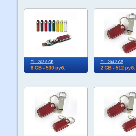
FL - 203 8 GB
FL - 204 2 GB
8 GB - 530 руб.
2 GB - 512 руб.