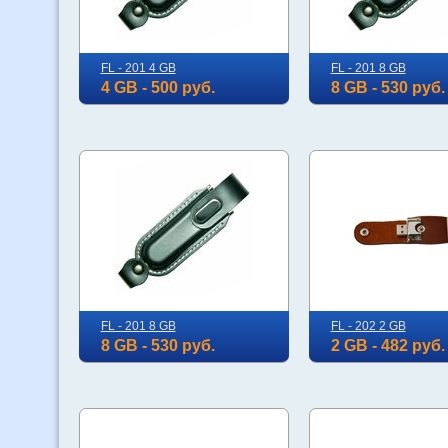
FL - 201 4 GB
FL - 201 8 GB
4 GB - 500 руб.
8 GB - 530 руб.
FL - 201 8 GB
FL - 202 2 GB
8 GB - 530 руб.
2 GB - 482 руб.