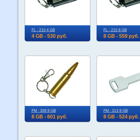
FL - 210 4 GB
FL - 210 8 GB
4 GB - 530 руб.
8 GB - 559 руб.
FM - 308 8 GB
FM - 313 8 GB
8 GB - 601 руб.
8 GB - 524 руб.