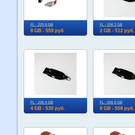
FL - 205 8 GB
FL - 206 2 GB
8 GB - 559 руб.
2 GB - 512 руб.
FL - 206 4 GB
FL - 206 8 GB
4 GB - 530 руб.
8 GB - 559 руб.