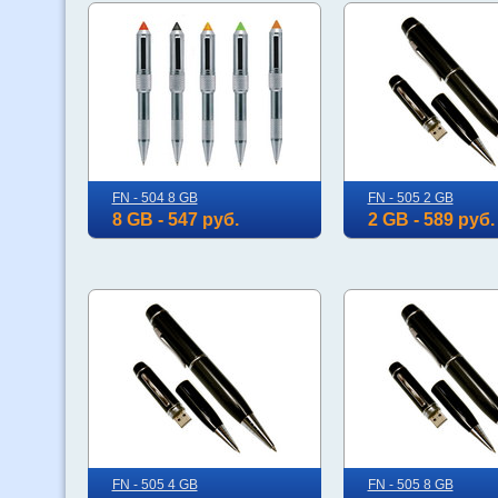
FN - 504 8 GB
FN - 505 2 GB
8 GB - 547 руб.
2 GB - 589 руб.
FN - 505 4 GB
FN - 505 8 GB