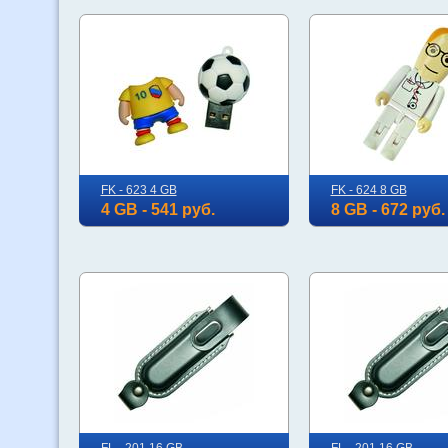
FK - 623 4 GB
FK - 624 8 GB
4 GB - 541 руб.
8 GB - 672 руб.