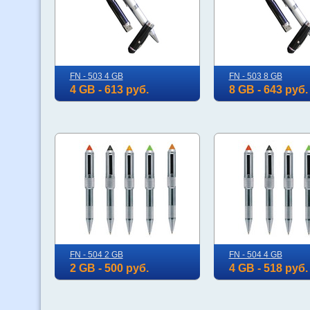
FN - 503 4 GB
FN - 503 8 GB
4 GB - 613 руб.
8 GB - 643 руб.
FN - 504 2 GB
FN - 504 4 GB
2 GB - 500 руб.
4 GB - 518 руб.