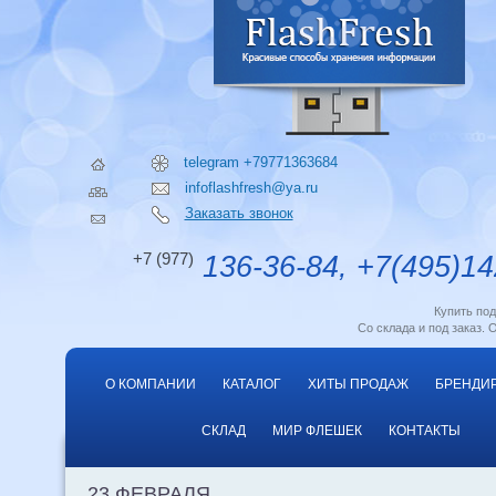
telegram +79771363684
infoflashfresh@ya.ru
Заказать звонок
+7 (977)
136-36-84, +7(495)14
Купить по
Со склада и под заказ. 
О КОМПАНИИ
КАТАЛОГ
ХИТЫ ПРОДАЖ
БРЕНДИ
СКЛАД
МИР ФЛЕШЕК
КОНТАКТЫ
23 ФЕВРАЛЯ