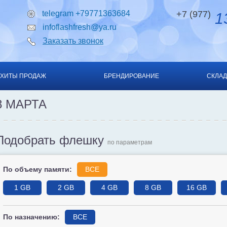
telegram +79771363684
+7 (977)
13
infoflashfresh@ya.ru
Заказать звонок
ХИТЫ ПРОДАЖ
БРЕНДИРОВАНИЕ
СКЛАД
8 МАРТА
Подобрать флешку
по параметрам
По объему памяти:
ВСЕ
1 GB
2 GB
4 GB
8 GB
16 GB
По назначению:
ВСЕ