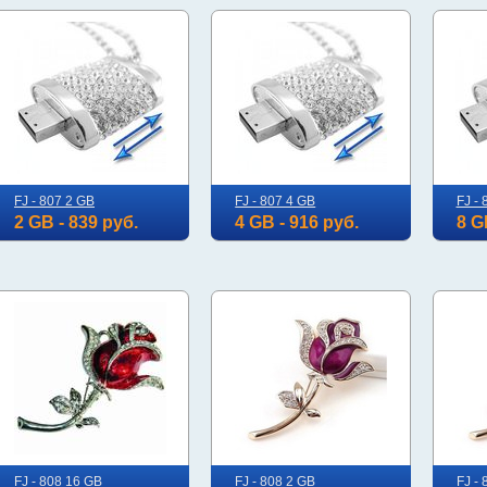
FJ - 807 2 GB
FJ - 807 4 GB
FJ - 
2 GB - 839 руб.
4 GB - 916 руб.
8 G
FJ - 808 16 GB
FJ - 808 2 GB
FJ -