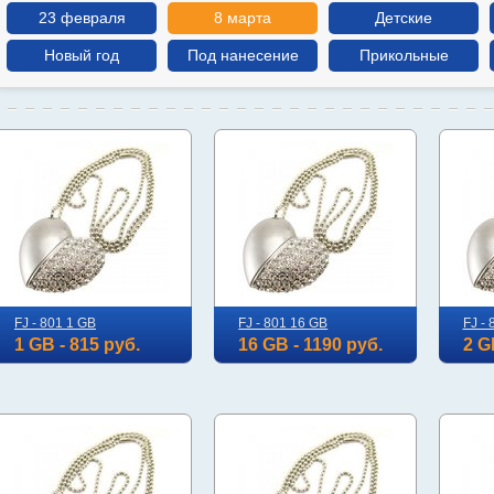
23 февраля
8 марта
Детские
Новый год
Под нанесение
Прикольные
FJ - 801 1 GB
FJ - 801 16 GB
FJ - 
1 GB - 815 руб.
16 GB - 1190 руб.
2 G