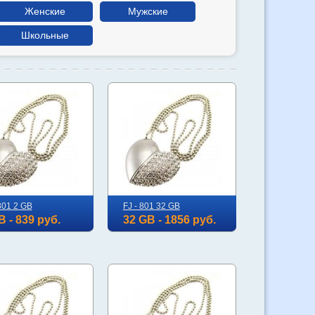
Женские
Мужские
Школьные
801 2 GB
FJ - 801 32 GB
B - 839 руб.
32 GB - 1856 руб.