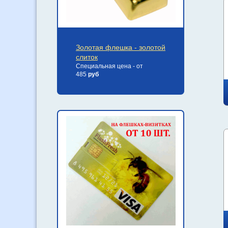
Золотая флешка - золотой
слиток
Специальная цена - от
485
руб